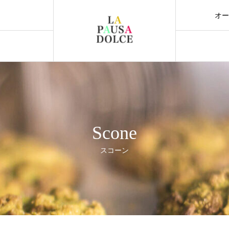
オ
。
Ins
Scone
スコーン